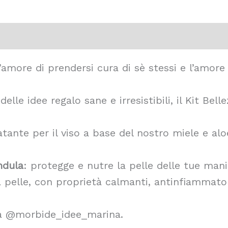
nsioni (0)
l’amore di prendersi cura di sè stessi e l’amore
elle idee regalo sane e irresistibili, il Kit Be
tante per il viso a base del nostro miele e aloe
ndula
: protegge e nutre la pelle delle tue man
la pelle, con proprietà calmanti, antinfiammato
 @morbide_idee_marina.