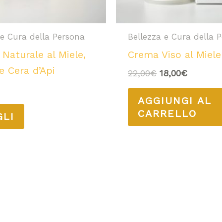
essere
scelte
nella
 e Cura della Persona
Bellezza e Cura della 
pagina
Naturale al Miele,
Crema Viso al Miele
del
 e Cera d’Api
22,00
€
18,00
€
prodotto
AGGIUNGI AL
CARRELLO
GLI