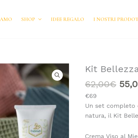
IAMO
SHOP
IDEE REGALO
I NOSTRI PRODOT
Il
Kit Bellezz
Kit
pre
Bellezza
62,00
€
55,
orig
Nettare
€69
era:
quantità
Un set completo d
62,
natura, il Kit Be
Crema Viso al Mie