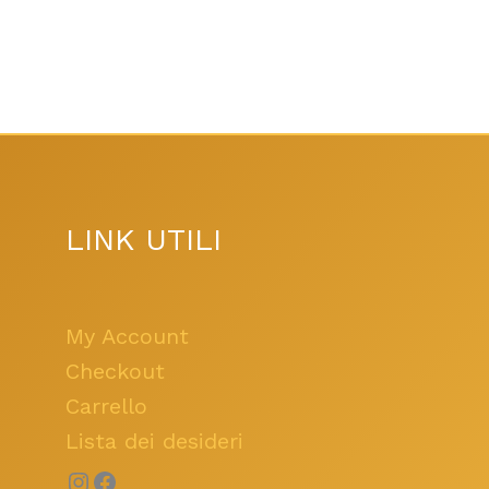
Instagram
Facebook
LINK UTILI
My Account
Checkout
Carrello
Lista dei desideri