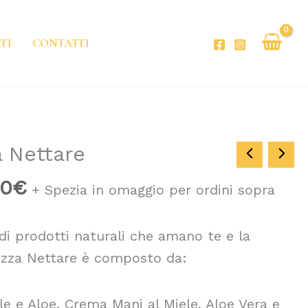
TI
CONTATTI
Il
a Nettare
zzo
prezzo
00
€
+ Spezia in omaggio per ordini sopra
inale
attuale
è:
i prodotti naturali che amano te e la
00€.
55,00€.
llezza Nettare è composto da:
le e Aloe, Crema Mani al Miele, Aloe Vera e